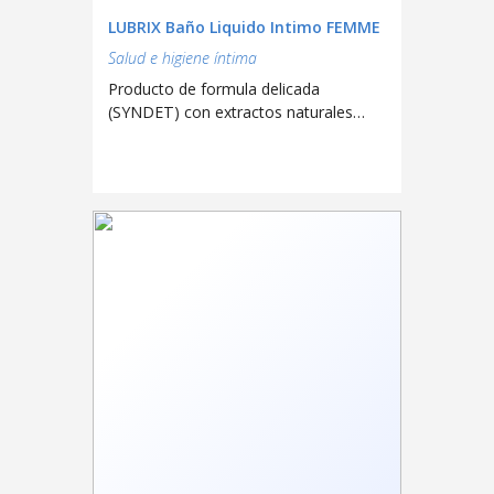
LUBRIX Baño Liquido Intimo FEMME
Salud e higiene íntima
Producto de formula delicada
(SYNDET) con extractos naturales
Aloe Vera, Ginseng, Manzanilla
(Chamomila Recutita) y Malaleuca
Alternifolia. Proporciona protección
con una agradable sensación de
limpieza y frescura para la higiene
intima externa de la mujer.