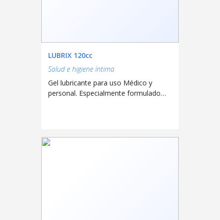
LUBRIX 120cc
Salud e higiene íntima
Gel lubricante para uso Médico y
personal. Especialmente formulado
para facilitar la colocación de
espéculos, dilatadores, enemas,
duchas, sondas, instrumentos de
endoscopia, etc.
Lubrix propicia una efectiva lubricación
durante las relaciones intimas,
aliviando la resequedad o irritación
vaginal. Por no contener grasa es
ideal para usar con preservativos
(condones).