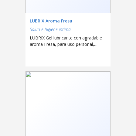
LUBRIX Aroma Fresa
Salud e higiene íntima
LUBRIX Gel lubricante con agradable
aroma Fresa, para uso personal,
proporciona una efectiva lubricación
durante las relaciones íntimas
brindando comodidad y placer, por no
contener grasa es ideal para usar
como extra lubricación con
preservativos (condones), es fácil de
remover, no contiene espermaticida,
ni previene enfermedades de
transmisión sexual.