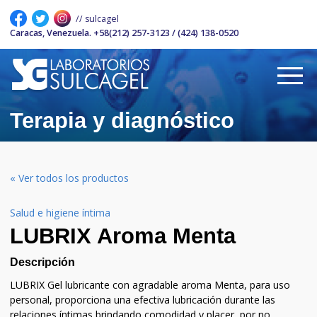
// sulcagel
// sulcagel
Caracas, Venezuela. +58(212) 257-3123 / (424) 138-0520
Caracas, Venezuela. +58(212) 257-3123 / (424) 138-0520
Terapia y diagnóstico
« Ver todos los productos
Salud e higiene íntima
LUBRIX Aroma Menta
Descripción
LUBRIX Gel lubricante con agradable aroma Menta, para uso
personal, proporciona una efectiva lubricación durante las
relaciones íntimas brindando comodidad y placer, por no